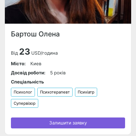
Бартош Олена
23
Від
USD/година
Місто:
Киев
Досвід роботи:
5 років
Спеціальність
Психолог
Психотерапевт
Психіатр
Супервізор
Залишити заявку