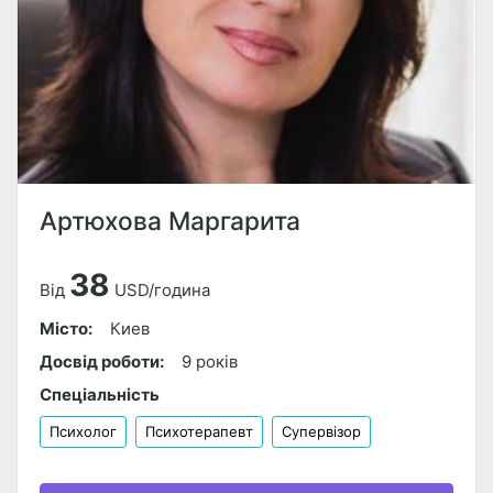
Артюхова Маргарита
38
Від
USD/година
Місто:
Киев
Досвід роботи:
9 років
Спеціальність
Психолог
Психотерапевт
Супервізор