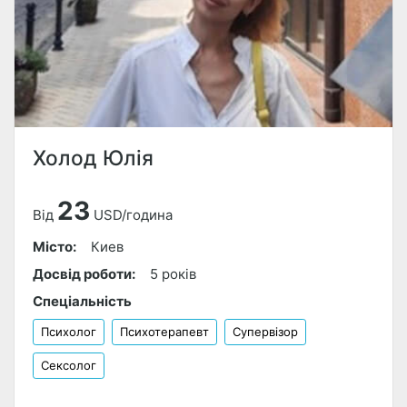
Холод Юлія
23
Від
USD/година
Місто:
Киев
Досвід роботи:
5 років
Спеціальність
Психолог
Психотерапевт
Супервізор
Сексолог