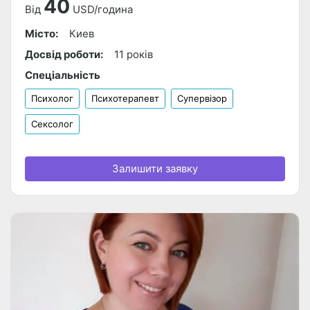
40
Від
USD/година
Місто:
Киев
Досвід роботи:
11 років
Спеціальність
Психолог
Психотерапевт
Супервізор
Сексолог
Залишити заявку