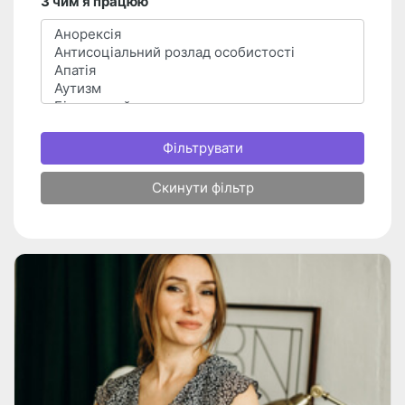
З чим я працюю
Фільтрувати
Скинути фільтр