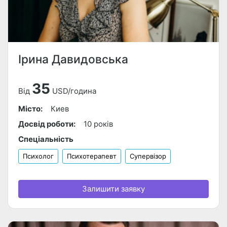
Ірина Давидовська
35
Від
USD/година
Місто:
Киев
Досвід роботи:
10 років
Спеціальність
Психолог
Психотерапевт
Супервізор
Залишити заявку