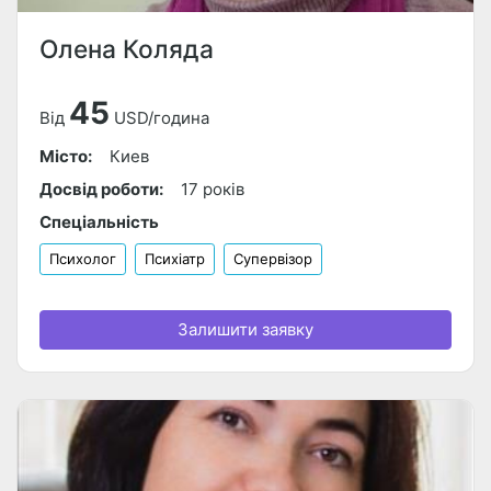
Олена Коляда
45
Від
USD/година
Місто:
Киев
Досвід роботи:
17 років
Спеціальність
Психолог
Психіатр
Супервізор
Залишити заявку