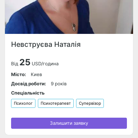
Невструєва Наталія
25
Від
USD/година
Місто:
Киев
Досвід роботи:
9 років
Спеціальність
Психолог
Психотерапевт
Супервізор
Залишити заявку