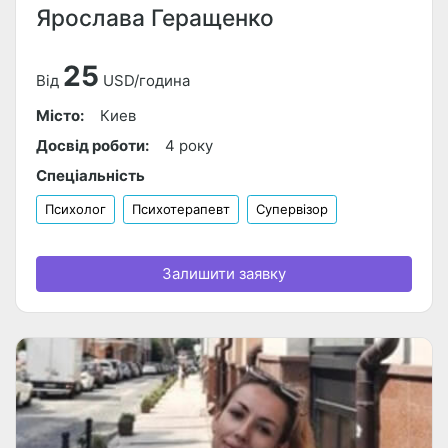
Ярослава Геращенко
25
Від
USD/година
Місто:
Киев
Досвід роботи:
4 року
Спеціальність
Психолог
Психотерапевт
Супервізор
Залишити заявку