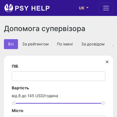
UK
Допомога супервізора
Всі
За рейтингом
По імені
За досвідом
Д
×
ПІБ
Вартість
від
8
до
145
USD/година
Місто