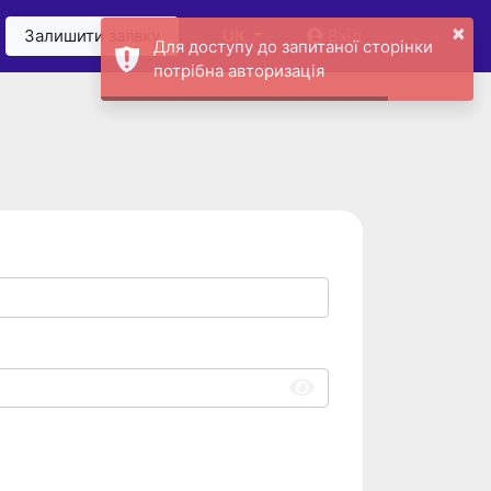
×
Залишити заявку
UK
Вхід
Для доступу до запитаної сторінки
потрібна авторизація