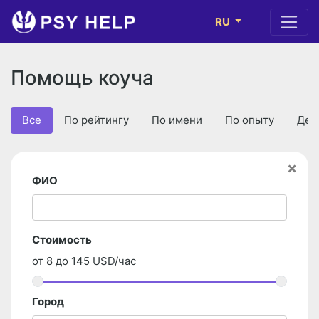
RU
Помощь коуча
Все
По рейтингу
По имени
По опыту
Деш
×
ФИО
Стоимость
от
8
до
145
USD/час
Город