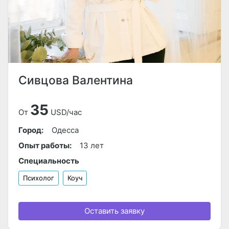
Сивцова Валентина
35
От
USD/час
Город:
Одесса
Опыт работы:
13 лет
Специальность
Психолог
Коуч
Оставить заявку