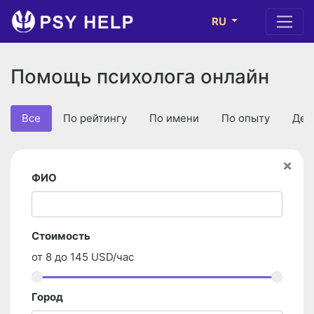
RU
Помощь психолога онлайн
Все
По рейтингу
По имени
По опыту
Деш
×
ФИО
Стоимость
от
8
до
145
USD/час
Город