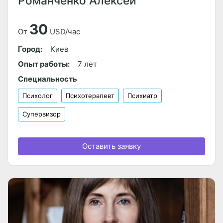
Романченко Алексей
30
От
USD/час
Город:
Киев
Опыт работы:
7 лет
Специальность
Психолог
Психотерапевт
Психиатр
Супервизор
Оставить заявку