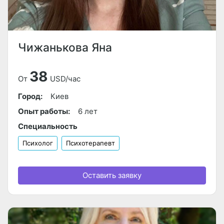
Чижанькова Яна
38
От
USD/час
Город:
Киев
Опыт работы:
6 лет
Специальность
Психолог
Психотерапевт
Оставить заявку