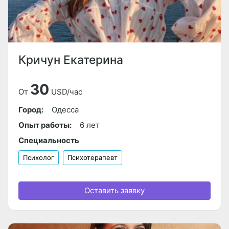
Кричун Екатерина
30
От
USD/час
Город:
Одесса
Опыт работы:
6 лет
Специальность
Психолог
Психотерапевт
Оставить заявку