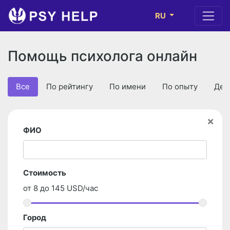
RU
Помощь психолога онлайн
Все
По рейтингу
По имени
По опыту
Деш
×
ФИО
Стоимость
от
8
до
145
USD/час
Город